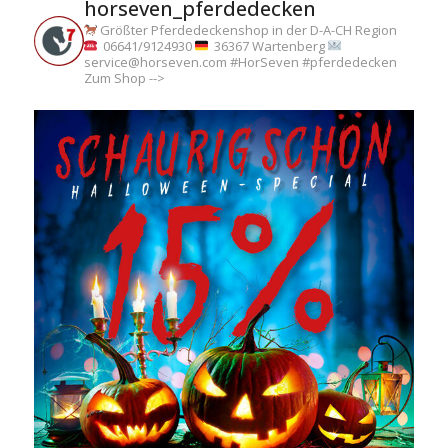
horseven_pferdedecken
Größter Pferdedeckenshop in der D-A-CH Region
06641/9124930
36367 Wartenberg
service@horseven.com
#HorSeven #pferdedecken
Zum Shop -->