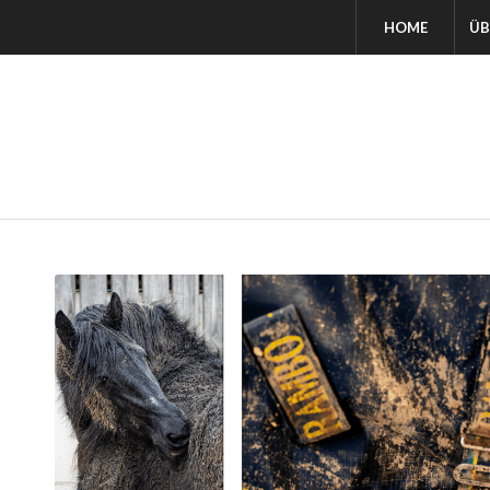
HOME
ÜB