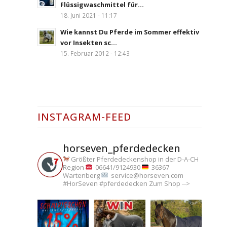
Flüssigwaschmittel für...
18. Juni 2021 - 11:17
Wie kannst Du Pferde im Sommer effektiv
vor Insekten sc...
15. Februar 2012 - 12:43
INSTAGRAM-FEED
horseven_pferdedecken
Größter Pferdedeckenshop in der D-A-CH
Region
06641/9124930
36367
Wartenberg
service@horseven.com
#HorSeven #pferdedecken
Zum Shop -->