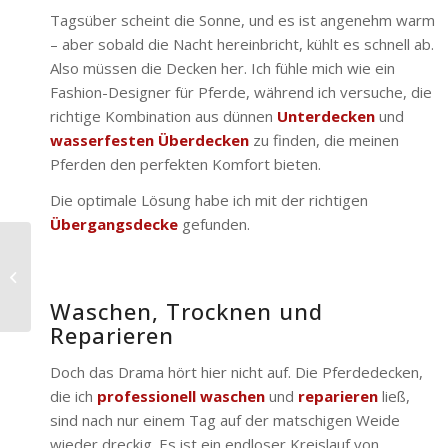
Tagsüber scheint die Sonne, und es ist angenehm warm
– aber sobald die Nacht hereinbricht, kühlt es schnell ab.
Also müssen die Decken her. Ich fühle mich wie ein
Fashion-Designer für Pferde, während ich versuche, die
richtige Kombination aus dünnen
Unterdecken
und
wasserfesten Überdecken
zu finden, die meinen
Pferden den perfekten Komfort bieten.
Die optimale Lösung habe ich mit der richtigen
Übergangsdecke
gefunden.
Maximaler Komfort mit
dem Horseware®
Liner-System
Waschen, Trocknen und
Reparieren
Doch das Drama hört hier nicht auf. Die Pferdedecken,
die ich
professionell waschen
und
reparieren
ließ,
sind nach nur einem Tag auf der matschigen Weide
wieder dreckig. Es ist ein endloser Kreislauf von