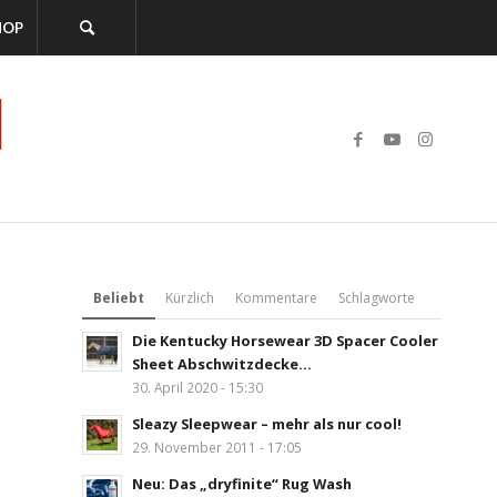
HOP
Beliebt
Kürzlich
Kommentare
Schlagworte
Die Kentucky Horsewear 3D Spacer Cooler
Sheet Abschwitzdecke...
30. April 2020 - 15:30
Sleazy Sleepwear – mehr als nur cool!
29. November 2011 - 17:05
Neu: Das „dryfinite“ Rug Wash