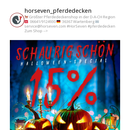
horseven_pferdedecken
Größter Pferdedeckenshop in der D-A-CH Region
06641/9124930
36367 Wartenberg
service@horseven.com
#HorSeven #pferdedecken
Zum Shop -->