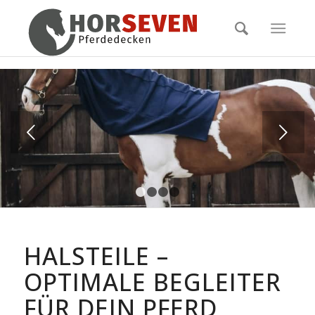
Weiter
1
2
3
4
HALSTEILE –
OPTIMALE BEGLEITER
FÜR DEIN PFERD