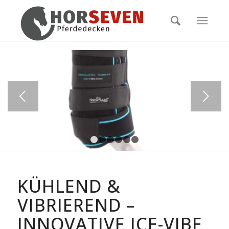
Weiter
1
2
3
4
5
6
KÜHLEND &
VIBRIEREND –
INNOVATIVE ICE-VIBE