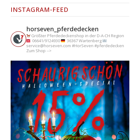
INSTAGRAM-FEED
horseven_pferdedecken
Größter Pferdedeckenshop in der D-A-CH Region
06641/9124930
36367 Wartenberg
service@horseven.com
#HorSeven #pferdedecken
Zum Shop -->