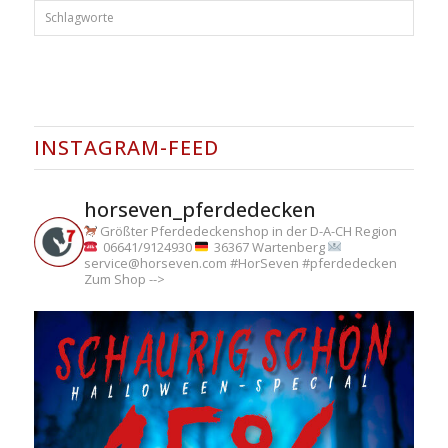
Schlagworte
INSTAGRAM-FEED
horseven_pferdedecken
Größter Pferdedeckenshop in der D-A-CH Region
06641/9124930
36367 Wartenberg
service@horseven.com
#HorSeven #pferdedecken
Zum Shop -->