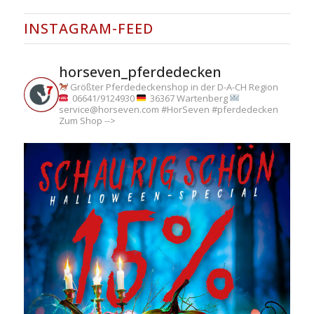
INSTAGRAM-FEED
horseven_pferdedecken
Größter Pferdedeckenshop in der D-A-CH Region
06641/9124930
36367 Wartenberg
service@horseven.com
#HorSeven #pferdedecken
Zum Shop -->