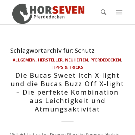
Schlagwortarchiv für:
Schutz
ALLGEMEIN
,
HERSTELLER
,
NEUHEITEN
,
PFERDEDECKEN
,
TIPPS & TRICKS
Die Bucas Sweet Itch X-light
und die Bucas Buzz Off X-light
– Die perfekte Kombination
aus Leichtigkeit und
Atmungsaktivität
Vielleicht ist es bei Deinem Pferd im Sommer ähnlich: