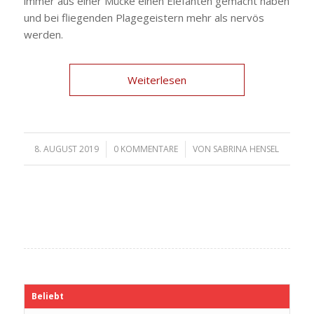
immer aus einer Mücke einen Elefanten gemacht haben
und bei fliegenden Plagegeistern mehr als nervös
werden.
Weiterlesen
8. AUGUST 2019
/
0 KOMMENTARE
/
VON
SABRINA HENSEL
Beliebt