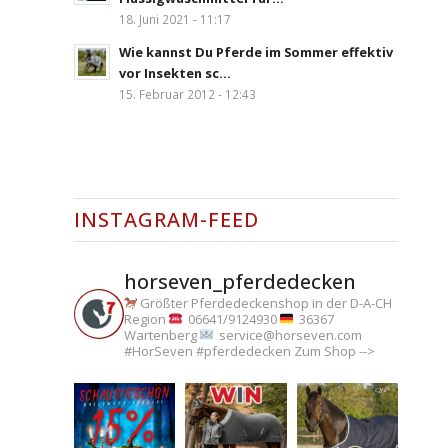
18. Juni 2021 - 11:17
Wie kannst Du Pferde im Sommer effektiv
vor Insekten sc...
15. Februar 2012 - 12:43
INSTAGRAM-FEED
horseven_pferdedecken
Größter Pferdedeckenshop in der D-A-CH
Region
06641/9124930
36367
Wartenberg
service@horseven.com
#HorSeven #pferdedecken
Zum Shop -->