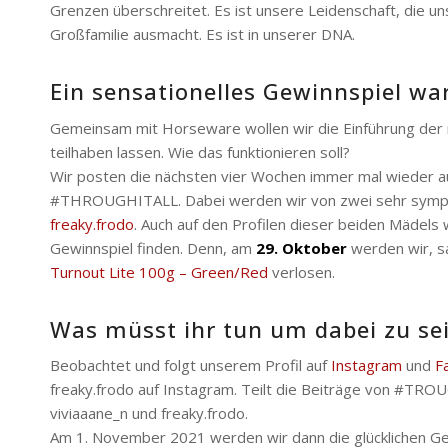
Grenzen überschreitet. Es ist unsere Leidenschaft, die uns
Großfamilie ausmacht. Es ist in unserer DNA.
Ein sensationelles Gewinnspiel wa
Gemeinsam mit Horseware wollen wir die Einführung d
teilhaben lassen. Wie das funktionieren soll?
Wir posten die nächsten vier Wochen immer mal wieder au
#THROUGHITALL. Dabei werden wir von zwei sehr sympat
freaky.frodo
. Auch auf den Profilen dieser beiden Mädel
Gewinnspiel finden. Denn, am
29. Oktober
werden wir, sa
Turnout Lite 100g – Green/Red
verlosen.
Was müsst ihr tun um dabei zu se
Beobachtet und folgt unserem Profil auf
Instagram
und
F
freaky.frodo auf Instagram. Teilt die Beiträge von #TRO
viviaaane_n und freaky.frodo.
Am 1. November 2021 werden wir dann die glücklichen G