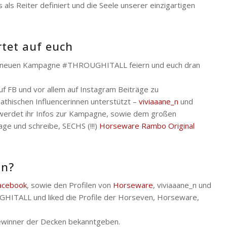
 als Reiter definiert und die Seele unserer einzigartigen
rtet auf euch
er neuen Kampagne #THROUGHITALL feiern und euch dran
f FB und vor allem auf Instagram Beiträge zu
hischen Influencerinnen unterstützt –
viviaaane_n
und
s werdet ihr Infos zur Kampagne, sowie dem großen
ge und schreibe, SECHS (!!!)
Horseware Rambo Original
in?
acebook
, sowie den Profilen von
Horseware
, viviaaane_n und
UGHITALL und liked die Profile der Horseven, Horseware,
ewinner der Decken bekanntgeben.