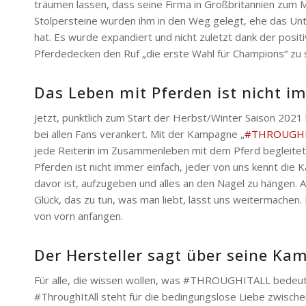
träumen lassen, dass seine Firma in Großbritannien zum M
Stolpersteine wurden ihm in den Weg gelegt, ehe das Un
hat. Es wurde expandiert und nicht zuletzt dank der posi
Pferdedecken den Ruf „die erste Wahl für Champions“ zu s
Das Leben mit Pferden ist nicht i
Jetzt, pünktlich zum Start der Herbst/Winter Saison 202
bei allen Fans verankert. Mit der Kampagne „
#THROUGHI
jede Reiterin im Zusammenleben mit dem Pferd begleitet. 
Pferden ist nicht immer einfach, jeder von uns kennt die
davor ist, aufzugeben und alles an den Nagel zu hängen. 
Glück, das zu tun, was man liebt, lässt uns weitermachen
von vorn anfangen.
Der Hersteller sagt über seine K
Für alle, die wissen wollen, was #THROUGHITALL bedeu
#ThroughItAll steht für die bedingungslose Liebe zwisch