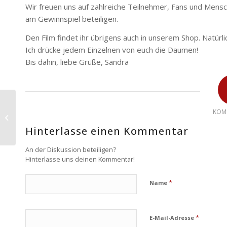
Wir freuen uns auf zahlreiche Teilnehmer, Fans und Mensc
am Gewinnspiel beteiligen.
Den Film findet ihr übrigens auch in unserem Shop. Natürli
Ich drücke jedem Einzelnen von euch die Daumen!
Bis dahin, liebe Grüße, Sandra
Accuhorsemat – Die
KOM
Akupressurdecke zum
Wohlbefinden Deines
Hinterlasse einen Kommentar
Pferdes!
An der Diskussion beteiligen?
Hinterlasse uns deinen Kommentar!
*
Name
*
E-Mail-Adresse