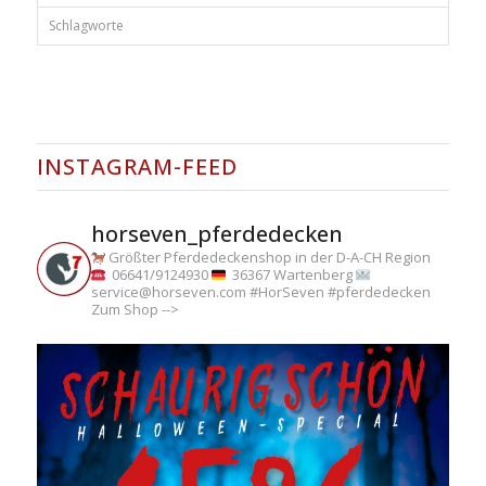
Schlagworte
INSTAGRAM-FEED
horseven_pferdedecken
Größter Pferdedeckenshop in der D-A-CH Region
06641/9124930
36367 Wartenberg
service@horseven.com
#HorSeven #pferdedecken
Zum Shop -->