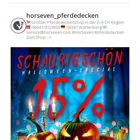
horseven_pferdedecken
Größter Pferdedeckenshop in der D-A-CH Region
06641/9124930
36367 Wartenberg
service@horseven.com
#HorSeven #pferdedecken
Zum Shop -->