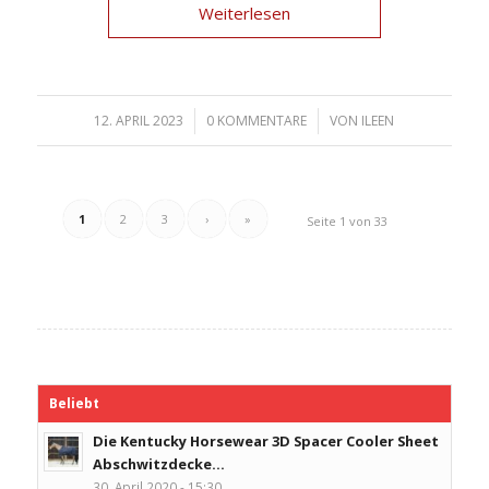
Weiterlesen
12. APRIL 2023
/
0 KOMMENTARE
/
VON
ILEEN
1
2
3
›
»
Seite 1 von 33
Beliebt
Die Kentucky Horsewear 3D Spacer Cooler Sheet
Abschwitzdecke...
30. April 2020 - 15:30