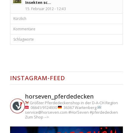
Insekten sc...
15. Februar 2012 - 12:43
Kürzlich
Kommentare
Schlagworte
INSTAGRAM-FEED
horseven_pferdedecken
Größter Pferdedeckenshop in der D-A-CH Region
06641/9124930
36367 Wartenberg
service@horseven.com
#HorSeven #pferdedecken
Zum Shop -->