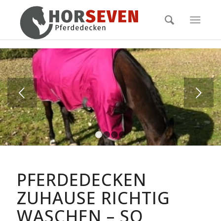
Weiter
1
2
3
4
sagt:
PFERDEDECKEN
ZUHAUSE RICHTIG
WASCHEN – SO